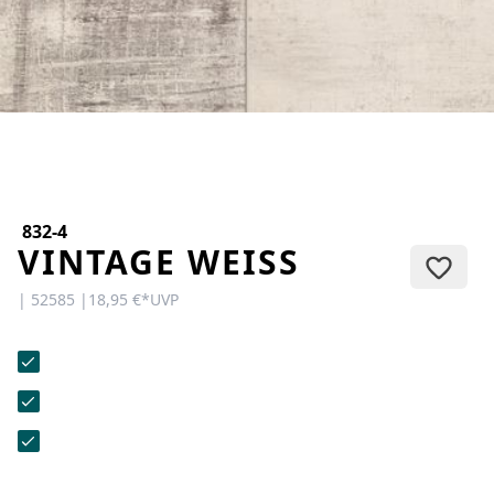
KONTAKT
Sie haben Fragen oder wünschen
eine persönliche Beratung?
Unser Team ist für Sie da –
schnell, freundlich und
kompetent. Schreiben Sie uns,
rufen Sie an oder nutzen Sie
unser Kontaktformular.
832-4
VINTAGE WEISS
| 52585 |
18,95 €
*
UVP
Zur Kontaktanfrage