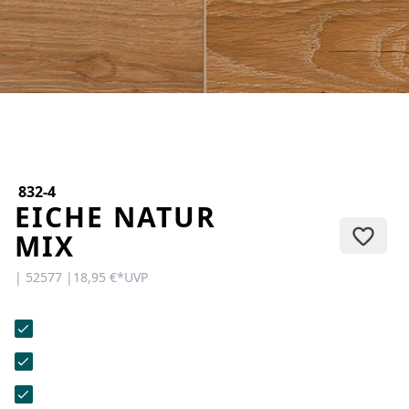
KONTAKT
Sie haben Fragen oder wünschen
eine persönliche Beratung?
Unser Team ist für Sie da –
schnell, freundlich und
kompetent. Schreiben Sie uns,
rufen Sie an oder nutzen Sie
unser Kontaktformular.
832-4
EICHE NATUR
MIX
| 52577 |
18,95 €
*
UVP
Zur Kontaktanfrage