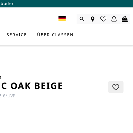
ßböden
SERVICE
ÜBER CLASSEN
R
IC OAK BEIGE
5 €
*
UVP
RODUKTBERATER