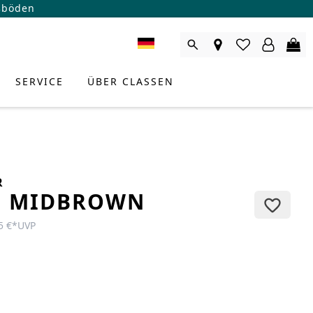
ßböden
SERVICE
ÜBER CLASSEN
R
E MIDBROWN
5 €
*
UVP
RODUKTBERATER