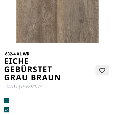
KONTAKT
Sie haben Fragen oder wünschen
eine persönliche Beratung?
Unser Team ist für Sie da –
schnell, freundlich und
kompetent. Schreiben Sie uns,
rufen Sie an oder nutzen Sie
unser Kontaktformular.
832-4 XL WR
EICHE
GEBÜRSTET
GRAU BRAUN
Zur Kontaktanfrage
| 55818 |
24,95 €
*
UVP