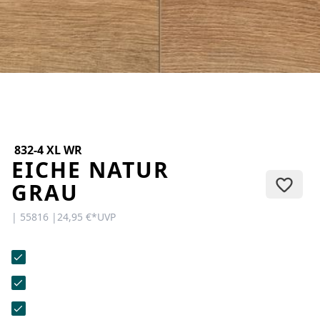
KONTAKT
Sie haben Fragen oder wünschen
eine persönliche Beratung?
Unser Team ist für Sie da –
schnell, freundlich und
kompetent. Schreiben Sie uns,
rufen Sie an oder nutzen Sie
unser Kontaktformular.
832-4 XL WR
EICHE NATUR
GRAU
| 55816 |
24,95 €
*
UVP
Zur Kontaktanfrage