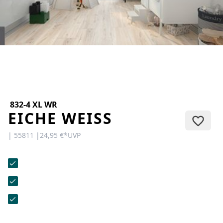
KONTAKT
Sie haben Fragen oder wünschen
eine persönliche Beratung?
Unser Team ist für Sie da –
schnell, freundlich und
kompetent. Schreiben Sie uns,
rufen Sie an oder nutzen Sie
unser Kontaktformular.
832-4 XL WR
EICHE WEISS
| 55811 |
24,95 €
*
UVP
Zur Kontaktanfrage