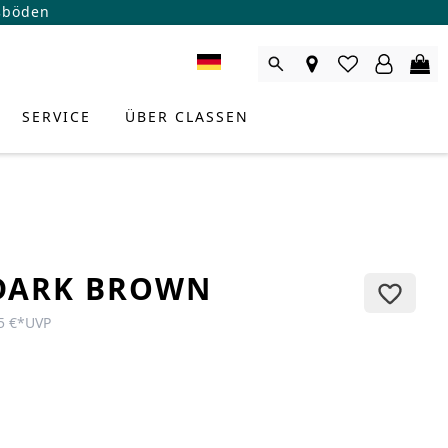
ßböden
SERVICE
ÜBER CLASSEN
DARK BROWN
5 €
*
UVP
RODUKTBERATER