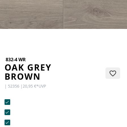
KONTAKT
Sie haben Fragen oder wünschen
eine persönliche Beratung?
Unser Team ist für Sie da –
schnell, freundlich und
kompetent. Schreiben Sie uns,
rufen Sie an oder nutzen Sie
unser Kontaktformular.
832-4 WR
OAK GREY
BROWN
| 52356 |
20,95 €
*
UVP
Zur Kontaktanfrage