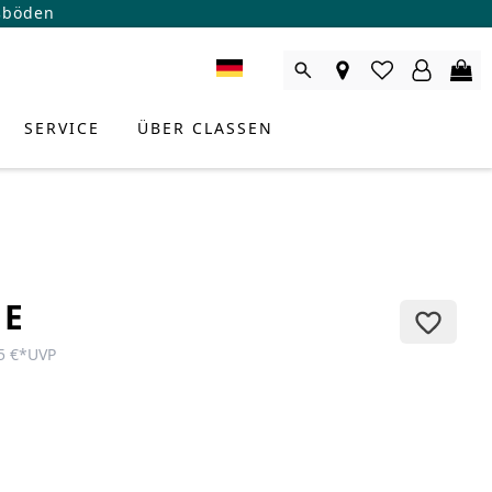
ßböden
SERVICE
ÜBER CLASSEN
JE
5 €
*
UVP
RODUKTBERATER