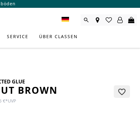
ßböden
SERVICE
ÜBER CLASSEN
CTED GLUE
UT BROWN
5 €
*
UVP
RODUKTBERATER