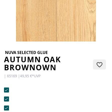
KONTAKT
Sie haben Fragen oder wünschen
eine persönliche Beratung?
Unser Team ist für Sie da –
schnell, freundlich und
kompetent. Schreiben Sie uns,
rufen Sie an oder nutzen Sie
unser Kontaktformular.
NUVA SELECTED GLUE
AUTUMN OAK
BROWNOWN
| 65169 |
49,95 €
*
UVP
Zur Kontaktanfrage