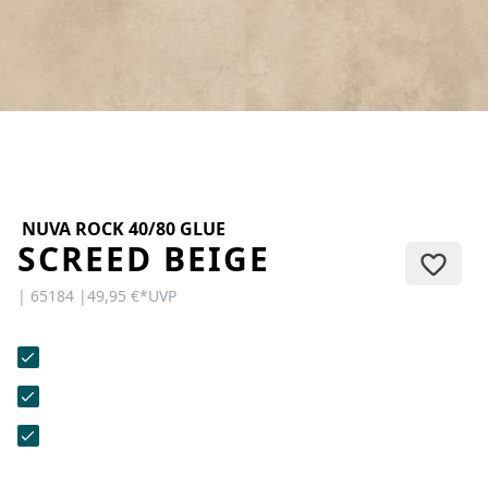
KONTAKT
Sie haben Fragen oder wünschen
eine persönliche Beratung?
Unser Team ist für Sie da –
schnell, freundlich und
kompetent. Schreiben Sie uns,
rufen Sie an oder nutzen Sie
unser Kontaktformular.
NUVA ROCK 40/80 GLUE
SCREED BEIGE
| 65184 |
49,95 €
*
UVP
Zur Kontaktanfrage