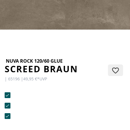
KONTAKT
Sie haben Fragen oder wünschen
eine persönliche Beratung?
Unser Team ist für Sie da –
schnell, freundlich und
kompetent. Schreiben Sie uns,
rufen Sie an oder nutzen Sie
unser Kontaktformular.
NUVA ROCK 120/60 GLUE
SCREED BRAUN
| 65196 |
49,95 €
*
UVP
Zur Kontaktanfrage