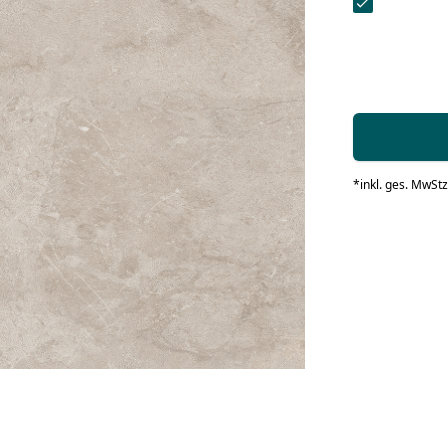
Kontaktformular.
Zu den Jobangeboten
d Pflege
me
me
id-Produkten
d Pflege
Zur Kontaktanfrage
d Pflege
natböden
AMIN-Produkten
*
inkl. ges. MwSt
z