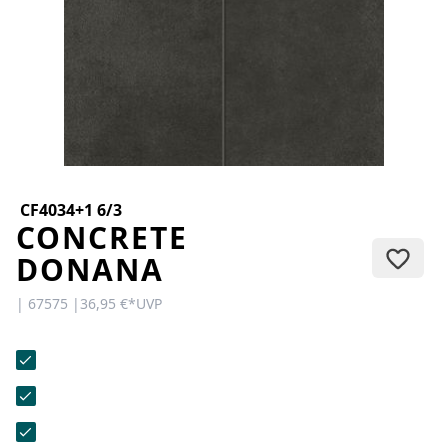
KONTAKT
Sie haben Fragen oder wünschen
eine persönliche Beratung?
Unser Team ist für Sie da –
schnell, freundlich und
kompetent. Schreiben Sie uns,
rufen Sie an oder nutzen Sie
unser Kontaktformular.
CF4034+1 6/3
CONCRETE
DONANA
| 67575 |
36,95 €
*
UVP
Zur Kontaktanfrage