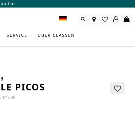
ßböden
SERVICE
ÜBER CLASSEN
/3
LE PICOS
5 €
*
UVP
RODUKTBERATER