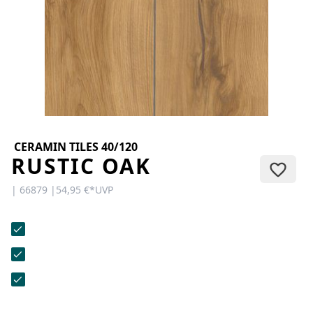
KONTAKT
Sie haben Fragen oder wünschen
eine persönliche Beratung?
Unser Team ist für Sie da –
schnell, freundlich und
kompetent. Schreiben Sie uns,
rufen Sie an oder nutzen Sie
unser Kontaktformular.
CERAMIN TILES 40/120
RUSTIC OAK
| 66879 |
54,95 €
*
UVP
Zur Kontaktanfrage