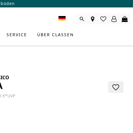
ßböden
SERVICE
ÜBER CLASSEN
SICO
A
5 €
*
UVP
RODUKTBERATER