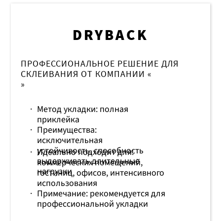
DRYBACK
ПРОФЕССИОНАЛЬНОЕ РЕШЕНИЕ ДЛЯ
СКЛЕИВАНИЯ ОТ КОМПАНИИ «
»
·
Метод укладки: полная
приклейка
·
Преимущества:
исключительная
устойчивость, способность
·
Идеально подходит для:
выдерживать длительные
коммерческих помещений,
нагрузки
гостиниц, офисов, интенсивного
использования
·
Примечание: рекомендуется для
профессиональной укладки