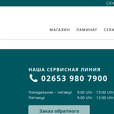
С
МАГАЗИН
ЛАМИНАТ
CER
НАША СЕРВИСНАЯ ЛИНИЯ
ЛАМИН
CERAMI
ГИБРИ
ВДОХН
СЕРВИС
О НАС
02653 980 7900
CLASSEN ЛА
CLASSEN CER
CLASSEN Гиб
Академия
О нас
Откройте для се
тенденции в сфе
Преимуществ
Преимущест
Преимуществ
Центр загру
Дизайн
Понедельник – четверг
9:00 Uhr - 15:00 Uhr
креативные кон
Пятница
9:00 Uhr - 12:00 Uhr
Водостойкий
Водостойкий
Коллекции
Часто задав
Устойчивое 
придать вашему
вопросы
Коллекции
Коллекции
Системы укл
Инновации
индивидуальнос
ВИЗУАЛИЗАТОР ПРО
Заказ обратного