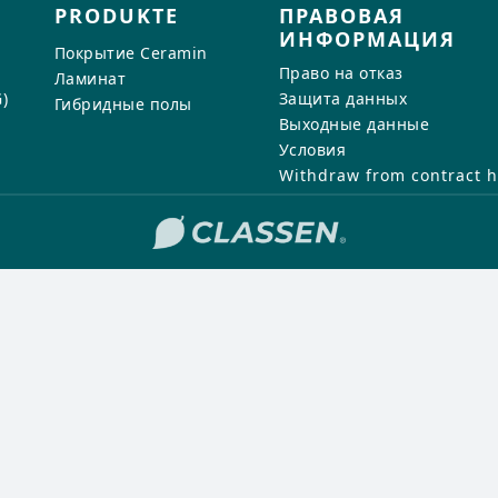
ов
Напишите нам, позвоните или
д
PRODUKTE
ПРАВОВАЯ
К вакансиям
воспользуйтесь нашей контактной
ИНФОРМАЦИЯ
адки
адки
ше
Покрытие Ceramin
формой.
Право на отказ
Ламинат
ые продукты
д
д
)
Защита данных
Гибридные полы
Выходные данные
Отправить запрос на контакт
Условия
ные полы
 CERAMIN
Withdraw from contract h