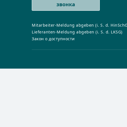
Поиск дилер
Форматы
Форматы
Чистка и ухо
звонка
Новости
Системы укл
Системы укл
Узнать боль
К планировщику
Все гибридн
Чистка и ухо
Чистка и ухо
Mitarbeiter-Meldung abgeben (i. S. d. HinSchG
Lieferanten-Meldung abgeben (i. S. d. LKSG)
Все ламинат
Все CERAMIN
Закон о доступности