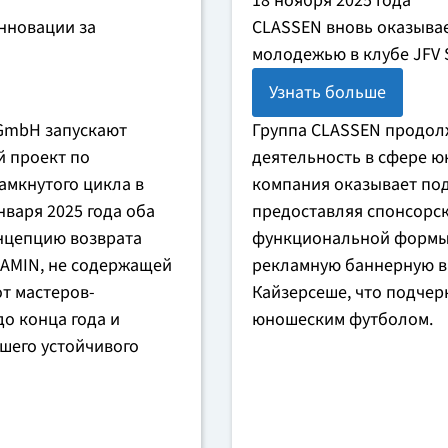
18 ноября 2025 года
инновации за
CLASSEN вновь оказывае
молодежью в клубе JFV S
Узнать больше
GmbH запускают
Группа CLASSEN продол
 проект по
деятельность в сфере юн
мкнутого цикла в
компания оказывает подд
нваря 2025 года оба
предоставляя спонсорс
нцепцию возврата
функциональной формы,
RAMIN, не содержащей
рекламную баннерную в
т мастеров-
Кайзерсеше, что подчерк
о конца года и
юношеским футболом.
шего устойчивого