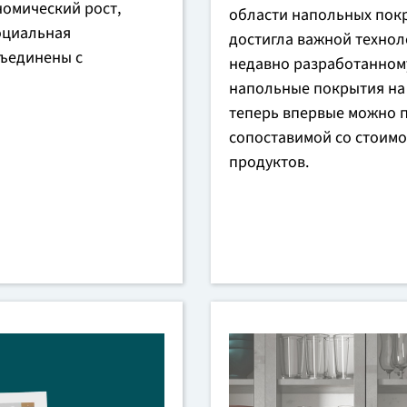
номический рост,
области напольных пок
оциальная
достигла важной технол
бъединены с
недавно разработанном
напольные покрытия на
теперь впервые можно п
сопоставимой со стоим
продуктов.