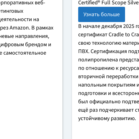
Certified® Full Scope Si
орпоративных веб-
етинговых
Узнать больше
деятельности на
В начале декабря 2025 
ерез Amazon. В рамках
сертификат Cradle to Crad
ючевые направления,
свою технологию матер
 цифровым брендом и
ПВХ. Сертификация подт
ое самостоятельное
полипропилена предста
по отношению к ресурса
вторичной переработки
напольным покрытиям и
подготовки и всесторон
был официально подтвер
ещё раз подчеркивает с
устойчивому развитию.