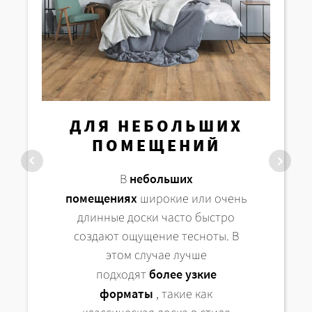
ДЛЯ НЕБОЛЬШИХ
ДЛЯ БОЛЬШИХ
ПОМЕЩЕНИЙ
ПОМЕЩЕНИЙ
В
небольших
В
больших помещениях
, напротив
,
помещениях
широкие или очень
можно смело выбирать
широкие или
длинные доски часто быстро
XL-доски
— они подчеркивают
создают ощущение тесноты. В
простор и создают ощущение
этом случае лучше
современного интерьера.
подходят
более узкие
форматы
, такие как