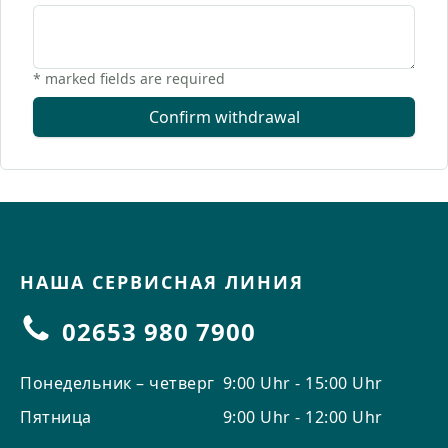
КОНТАКТЫ
* marked fields are required
У вас есть вопросы или вы
хотите получить
Confirm withdrawal
индивидуальную
консультацию? Наша команда
всегда готова помочь вам —
быстро, вежливо и
профессионально. Напишите
нам, позвоните или
воспользуйтесь нашей
НАША СЕРВИСНАЯ ЛИНИЯ
контактной формой.
02653 980 7900
Понедельник – четверг
9:00 Uhr - 15:00 Uhr
Пятница
9:00 Uhr - 12:00 Uhr
Отправить запрос на контакт