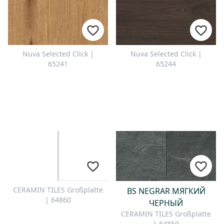
Nuva Selected Click |
Nuva Selected Click |
65241
65244
CERAMIN TILES Großplatte
BS NEGRAR МЯГКИЙ
| 64860
ЧЕРНЫЙ
CERAMIN TILES Großplatte
| 64859