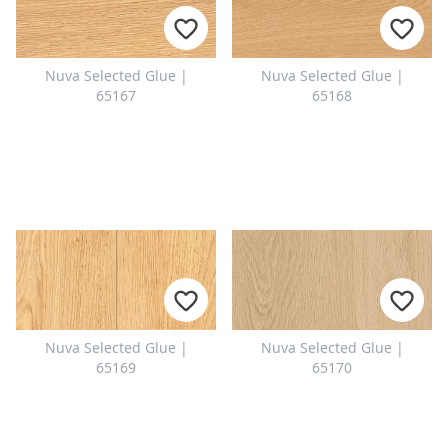
КОНТАКТЫ
Nuva Selected Glue |
Nuva Selected Glue |
У вас есть вопросы или вы
65167
65168
хотите получить
индивидуальную
консультацию? Наша команда
всегда готова помочь вам —
быстро, вежливо и
профессионально. Напишите
нам, позвоните или
воспользуйтесь нашей
контактной формой.
Nuva Selected Glue |
Nuva Selected Glue |
65169
65170
Отправить запрос на контакт