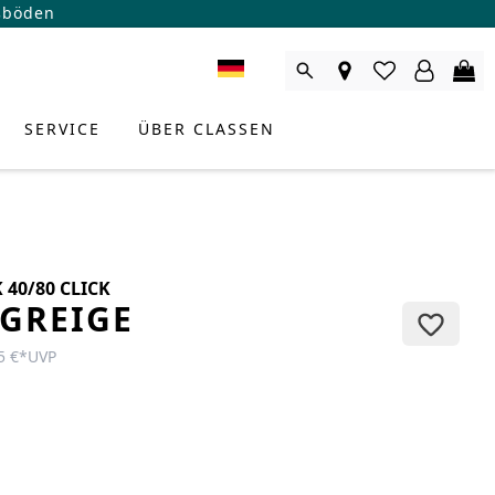
ßböden
SERVICE
ÜBER CLASSEN
40/80 CLICK
.GREIGE
5 €
*
UVP
RODUKTBERATER