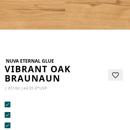
KONTAKT
Sie haben Fragen oder wünschen
eine persönliche Beratung?
Unser Team ist für Sie da –
schnell, freundlich und
kompetent. Schreiben Sie uns,
rufen Sie an oder nutzen Sie
unser Kontaktformular.
NUVA ETERNAL GLUE
VIBRANT OAK
BRAUNAUN
| 65160 |
44,95 €
*
UVP
Zur Kontaktanfrage