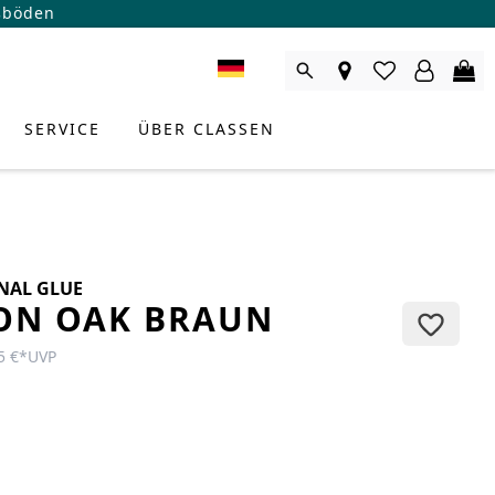
ßböden
SERVICE
ÜBER CLASSEN
NAL GLUE
ON OAK BRAUN
5 €
*
UVP
RODUKTBERATER