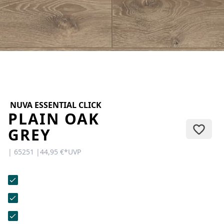
KONTAKT
Sie haben Fragen oder wünschen
eine persönliche Beratung?
Unser Team ist für Sie da –
schnell, freundlich und
kompetent. Schreiben Sie uns,
rufen Sie an oder nutzen Sie
unser Kontaktformular.
NUVA ESSENTIAL CLICK
PLAIN OAK
GREY
| 65251 |
44,95 €
*
UVP
Zur Kontaktanfrage