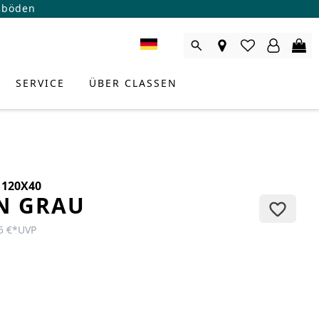
ßböden
SERVICE
ÜBER CLASSEN
 120X40
N GRAU
5 €
*
UVP
RODUKTBERATER