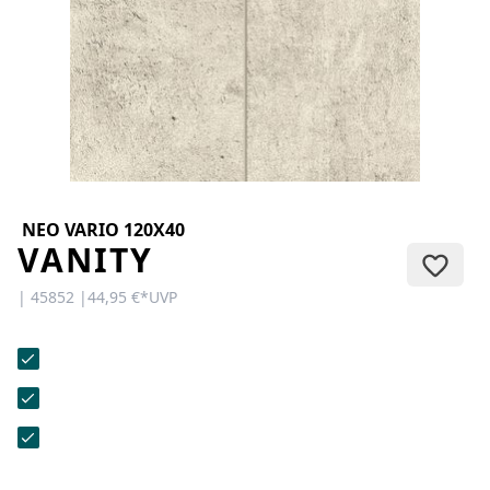
KONTAKT
Sie haben Fragen oder wünschen
eine persönliche Beratung?
Unser Team ist für Sie da –
schnell, freundlich und
kompetent. Schreiben Sie uns,
rufen Sie an oder nutzen Sie
unser Kontaktformular.
NEO VARIO 120X40
VANITY
| 45852 |
44,95 €
*
UVP
Zur Kontaktanfrage