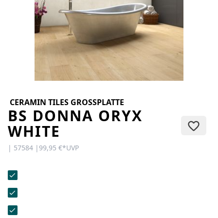
KONTAKT
Sie haben Fragen oder wünschen
eine persönliche Beratung?
Unser Team ist für Sie da –
schnell, freundlich und
kompetent. Schreiben Sie uns,
rufen Sie an oder nutzen Sie
unser Kontaktformular.
CERAMIN TILES GROSSPLATTE
BS DONNA ORYX
WHITE
| 57584 |
99,95 €
*
UVP
Zur Kontaktanfrage