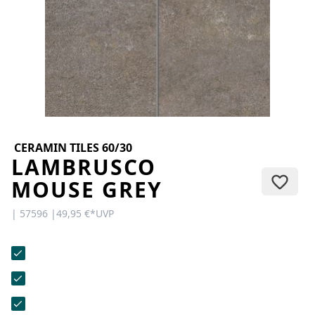
KONTAKT
Sie haben Fragen oder wünschen
eine persönliche Beratung?
Unser Team ist für Sie da –
schnell, freundlich und
kompetent. Schreiben Sie uns,
rufen Sie an oder nutzen Sie
unser Kontaktformular.
CERAMIN TILES 60/30
LAMBRUSCO
MOUSE GREY
| 57596 |
49,95 €
*
UVP
Zur Kontaktanfrage