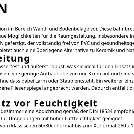
N
tion im Bereich Wand- und Bodenbeläge vor. Diese bahnbre
 neue Möglichkeiten für die Raumgestaltung, insbesondere 
N gefertigt, der vollständig frei von PVC und gesundheit
 bietet auch eine überlegene Alternative zu Keramik und Nat
eitung
wasserfest und äußerst robust, was sie ideal für den Eins
en eine geringe Aufbauhöhe von nur 3 mm auf und sind so
ne dass dabei Lärm oder Staub entsteht. Ein weiterer einzig
ne Fliesenspiegel angebracht werden. Dadurch entfällt die
tz vor Feuchtigkeit
 Badezimmer eine Abdichtung gemäß der DIN 18534 empfohlen
l für Umgebungen mit hoher Luftfeuchtigkeit geeignet.
 vom klassischen 60/30er-Format bis zum XL-Format 260 x 12