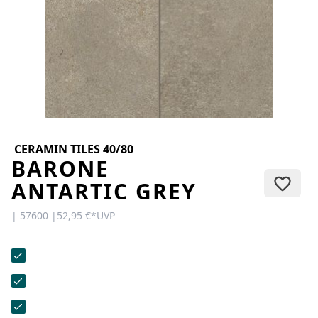
KONTAKT
Sie haben Fragen oder wünschen
eine persönliche Beratung?
Unser Team ist für Sie da –
schnell, freundlich und
kompetent. Schreiben Sie uns,
rufen Sie an oder nutzen Sie
unser Kontaktformular.
CERAMIN TILES 40/80
BARONE
ANTARTIC GREY
| 57600 |
52,95 €
*
UVP
Zur Kontaktanfrage