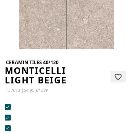
KONTAKT
Sie haben Fragen oder wünschen
eine persönliche Beratung?
Unser Team ist für Sie da –
schnell, freundlich und
kompetent. Schreiben Sie uns,
rufen Sie an oder nutzen Sie
unser Kontaktformular.
CERAMIN TILES 40/120
MONTICELLI
LIGHT BEIGE
| 57613 |
54,95 €
*
UVP
Zur Kontaktanfrage