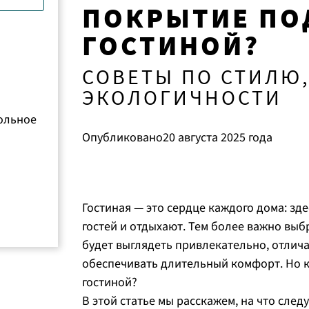
ламинатных полов
уход
дные продукты
О запросе на установление контакта
ПОКРЫТИЕ ПО
ГОСТИНОЙ?
СОВЕТЫ ПО СТИЛЮ,
кты CERAMIN
ЭКОЛОГИЧНОСТИ
ольное
Опубликовано
20 августа 2025
года
Гостиная — это сердце каждого дома: зд
гостей и отдыхают. Тем более важно вы
будет выглядеть привлекательно, отлич
обеспечивать длительный комфорт. Но к
гостиной?
В этой статье мы расскажем, на что след