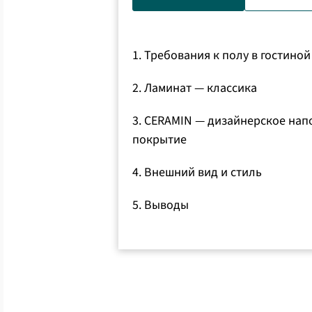
Все виды 
Чистка и 
Все гибри
1. Требования к полу в гостиной
Все проду
2. Ламинат — классика
3. CERAMIN — дизайнерское нап
покрытие
4. Внешний вид и стиль
5. Выводы