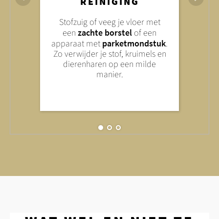
REINIGING
Veeg je laminaat alleen
licht
Lichte vervuiling kun je
Stofzuig of veeg je vloer met
vochtig
– dus met een goed
verwijderen met een
mild
een
zachte borstel
of een
uitgewrongen doek of dweil. Te
huishoudelijk reinigingsmiddel
.
apparaat met
parketmondstuk
.
veel water kan je vloer
Gebruik geen schuurmiddelen of
Zo verwijder je stof, kruimels en
beschadigen.
agressieve chemicaliën – deze
dierenharen op een milde
kunnen het oppervlak
manier.
beschadigen.