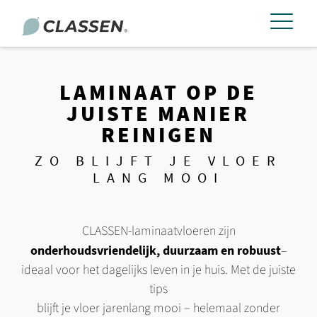
LAMINAAT OP DE
JUISTE MANIER
REINIGEN
ZO BLIJFT JE VLOER
LANG MOOI
CLASSEN-laminaatvloeren zijn
onderhoudsvriendelijk, duurzaam en robuust
–
ideaal voor het dagelijks leven in je huis. Met de juiste
tips
blijft je vloer jarenlang mooi – helemaal zonder