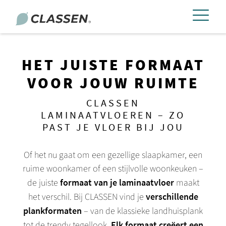
HET JUISTE FORMAAT
VOOR JOUW RUIMTE
CLASSEN
LAMINAATVLOEREN – ZO
PAST JE VLOER BIJ JOU
Of het nu gaat om een gezellige slaapkamer, een
ruime woonkamer of een stijlvolle woonkeuken –
de juiste
formaat van je laminaatvloer
maakt
het verschil.
Bij CLASSEN vind je
verschillende
plankformaten
– van de klassieke landhuisplank
tot de trendy tegellook.
Elk formaat creëert een