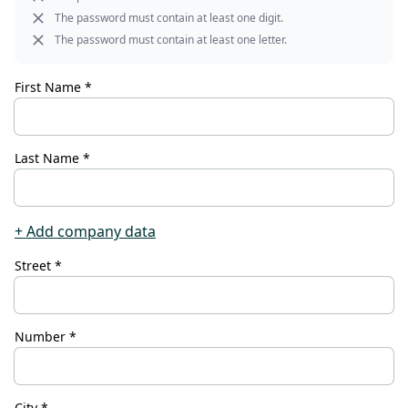
The password must contain at least one digit.
The password must contain at least one letter.
CONTACT
First Name *
Vous avez des questions ou
souhaitez bénéficier d'un conseil
personnalisé ? Notre équipe est
Last Name *
là pour vous : réactive, aimable et
compétente. Écrivez-nous,
appelez-nous ou utilisez notre
formulaire de contact.
+ Add company data
Street *
Number *
Pour nous contacter
City *