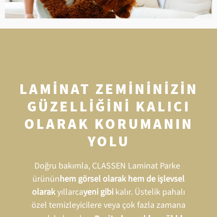
LAMINAT ZEMININIZIN
GÜZELLIĞINI KALICI
OLARAK KORUMANIN
YOLU
Doğru bakımla, CLASSEN Laminat Parke
ürünün
hem görsel olarak hem de işlevsel
olarak
yıllarca
yeni gibi
kalır. Üstelik pahalı
özel temizleyicilere veya çok fazla zamana