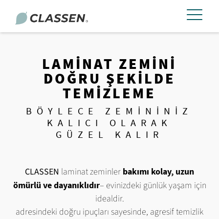
LAMİNAT ZEMİNİ
DOĞRU ŞEKİLDE
TEMİZLEME
BÖYLECE ZEMININIZ
KALICI OLARAK
GÜZEL KALIR
CLASSEN
laminat zeminler
bakımı kolay, uzun
ömürlü ve dayanıklıdır
– evinizdeki günlük yaşam için
idealdir.
adresindeki
doğru ipuçları sayesinde
, agresif temizlik