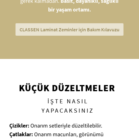
gerek kalmadan.
Basit, dayanıklı, sağlıklı
bir yaşam ortamı.
CLASSEN Laminat Zeminler için Bakım Kılavuzu
KÜÇÜK DÜZELTMELER
İŞTE NASIL
YAPACAKSINIZ
Çizikler:
Onarım setleriyle düzeltilebilir.
Çatlaklar:
Onarım macunları, görünümü