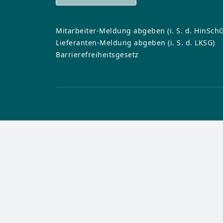
Kollektionen
Formate
Reinigung un
Aktuelles
Formate
Verlegesyste
Zum Planer
Mitarbeiter-Meldung abgeben (i. S. d. HinSchG
Verlegesyste
Zu allen Hybr
Reinigung un
Lieferanten-Meldung abgeben (i. S. d. LKSG)
Reinigung un
Barrierefreiheitsgesetz
Zu allen Lami
Zu allen CER