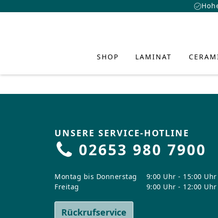
Hohe
SHOP
LAMINAT
CERAM
UNSERE SERVICE-HOTLINE
LAMINA
CERAMI
HYBRID
INSPIR
SERVIC
ÜBER U
02653 980 7900
UND BO
CLASSEN Lam
CLASSEN Hyb
Academy
Über uns
Entdecke frische
kreative Raumkon
CLASSEN CER
Vorteile Lami
Vorteile Hybr
Download Ce
Design
Montag bis Donnerstag
9:00 Uhr - 15:00 Uhr
Persönlichkeit i
Freitag
9:00 Uhr - 12:00 Uhr
Vorteile CER
Wasserresist
Kollektionen
FAQ
Nachhaltigkei
Wasserfestes
Kollektionen
Verlegesyste
Händlersuche
Innovation
PRODUKTVISUALIS
Rückrufservice
Mehr erfahre