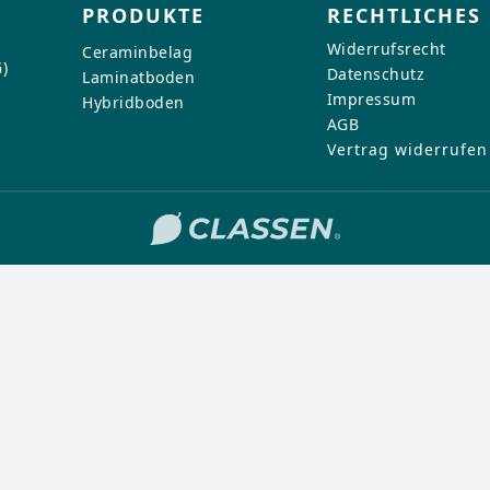
Kontaktformular.
Zu den Jobangeboten
d Pflege
PRODUKTE
RECHTLICHES
me
Widerrufsrecht
Ceraminbelag
)
Datenschutz
me
Laminatboden
id-Produkten
d Pflege
Zur Kontaktanfrage
Impressum
Hybridboden
d Pflege
AGB
natböden
Vertrag widerrufen
AMIN-Produkten