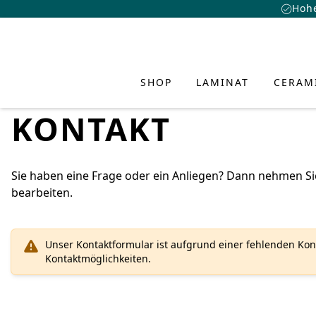
Hohe
SHOP
LAMINAT
CERAM
KONTAKT
Sie haben eine Frage oder ein Anliegen? Dann nehmen Sie
bearbeiten.
LAMINA
CERAMI
HYBRID
INSPIR
SERVIC
ÜBER U
UND BO
CLASSEN Lam
CLASSEN Hyb
Academy
Über uns
Entdecke frische
Unser Kontaktformular ist aufgrund einer fehlenden Konf
kreative Raumkon
CLASSEN CER
Vorteile Lami
Vorteile Hybr
Download Ce
Design
Kontaktmöglichkeiten.
Persönlichkeit i
Vorteile CER
Wasserresist
Kollektionen
FAQ
Nachhaltigkei
Wasserfestes
Kollektionen
Verlegesyste
Händlersuche
Innovation
PRODUKTVISUALIS
Mehr erfahre