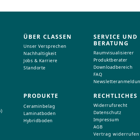
Kontaktformular.
Zu den Jobangeboten
d Pflege
me
me
id-Produkten
d Pflege
Zur Kontaktanfrage
d Pflege
ÜBER CLASSEN
SERVICE UND
natböden
BERATUNG
Unser Versprechen
AMIN-Produkten
Raumvisualisierer
Nachhaltigkeit
Produktberater
Jobs & Karriere
Downloadbereich
Standorte
FAQ
Newsletteranmeldu
PRODUKTE
RECHTLICHES
Widerrufsrecht
Ceraminbelag
)
Datenschutz
Laminatboden
Impressum
Hybridboden
AGB
Vertrag widerrufen