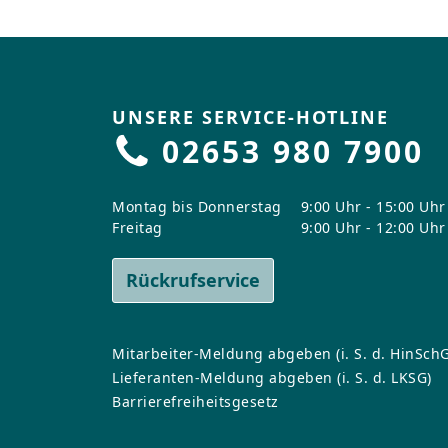
Kollektionen
Formate
Reinigung un
Aktuelles
Formate
Verlegesyste
Zum Planer
Verlegesyste
Zu allen Hybr
Reinigung un
Reinigung un
UNSERE SERVICE-HOTLINE
Zu allen Lami
02653 980 7900
Zu allen CER
Montag bis Donnerstag
9:00 Uhr - 15:00 Uhr
Freitag
9:00 Uhr - 12:00 Uhr
Rückrufservice
Mitarbeiter-Meldung abgeben (i. S. d. HinSchG
Lieferanten-Meldung abgeben (i. S. d. LKSG)
Barrierefreiheitsgesetz