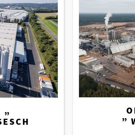
O
 „
” 
SESCH