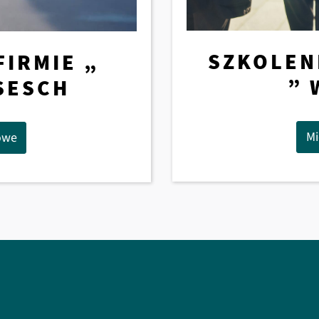
SZKOLEN
FIRMIE „
” 
SESCH
Mi
owe