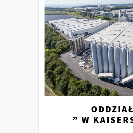
ODDZIAŁ
” W KAISER