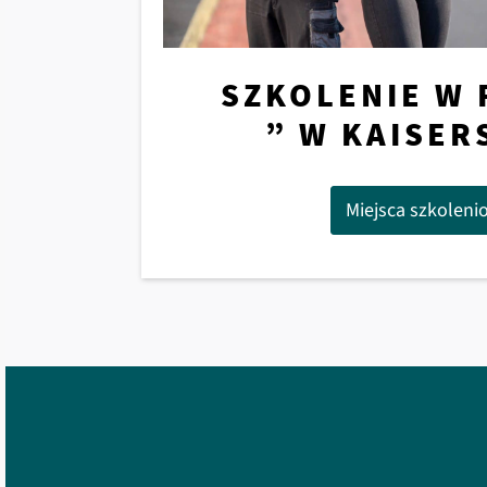
SZKOLENIE W 
” W KAISER
Miejsca szkoleni