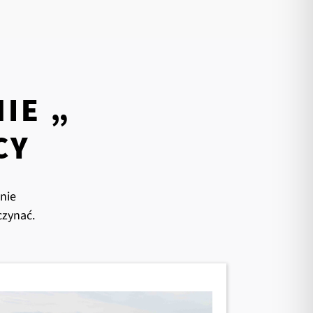
IE „
CY
nie
czynać.