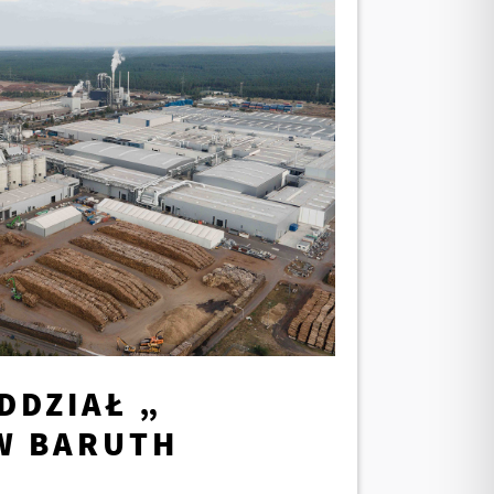
DDZIAŁ „
W BARUTH