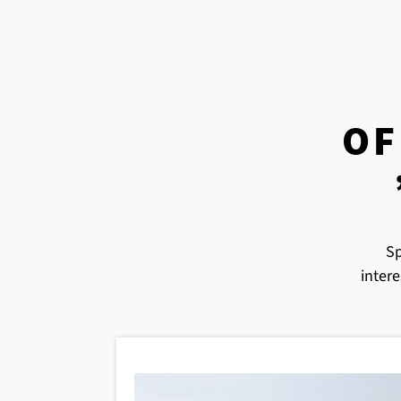
OF
Sp
inter