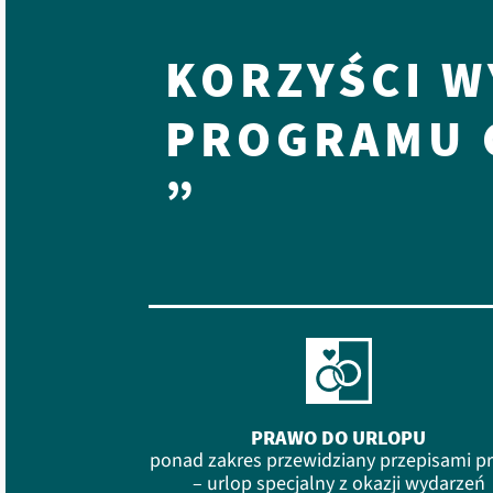
KORZYŚCI W
PROGRAMU 
”
PRAWO DO URLOPU
ponad zakres przewidziany przepisami p
– urlop specjalny z okazji wydarzeń