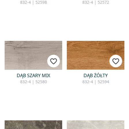
832-4 | 52598
832-4 | 52572
ne
KONTAKT
we
Mają Państwo pytania lub chcą
skorzystać z indywidualnej
porady? Nasz zespół jest do
Państwa dyspozycji – szybko,
miło i kompetentnie. Prosimy o
kontakt mailowy, telefoniczny lub
poprzez nasz formularz
DĄB SZARY MIX
DĄB ŻÓŁTY
kontaktowy.
832-4 | 52580
832-4 | 52594
W sprawie zapytania o kontakt