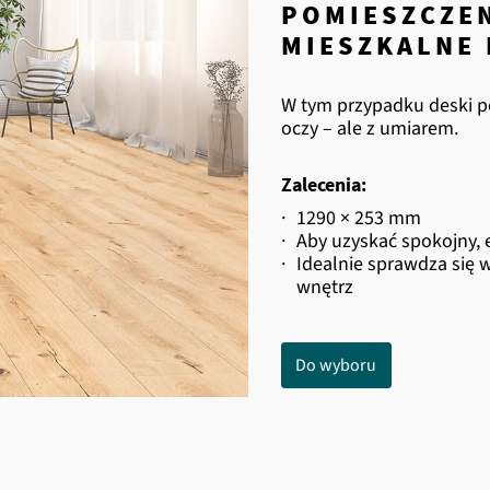
POMIESZCZE
MIESZKALNE 
W tym przypadku deski p
oczy – ale z umiarem.
Zalecenia:
·
1290 × 253 mm
·
Aby uzyskać spokojny, e
·
Idealnie sprawdza się 
wnętrz
Do wyboru