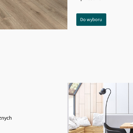
Do wyboru
znych