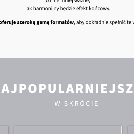
co nie mniej ważne,
e i pielęgnacja
produkty hybrydowe
jak harmonijny będzie efekt końcowy.
podłogi laminowane
feruje szeroką gamę formatów
, aby dokładnie spełnić te
produkty CERAMIN
NAJPOPULARNIEJSZ
W SKRÓCIE