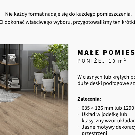
Nie każdy format nadaje się do każdego pomieszczenia.
i dokonać właściwego wyboru, przygotowaliśmy ten krótki
MAŁE POMIES
PONIŻEJ 10 m²
W ciasnych lub krętych 
duże deski podłogowe sz
Zalecenia:
·
635 × 126 mm lub 1290
·
Układ w jodełkę lub
klasyczny wzór układan
·
Jasne motywy dekoracy
przestrzeni