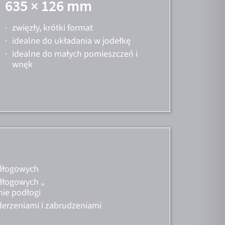
635 × 126 mm
·
zwięzły, krótki format
·
idealne do układania w jodełkę
·
idealne do małych pomieszczeń i
wnęk
odłogowych
dłogowych „
nie podłogi
derzeniami i zabrudzeniami