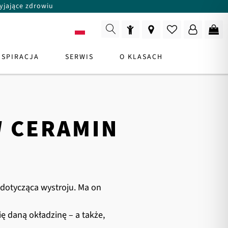
yjające zdrowiu
PL
NSPIRACJA
SERWIS
O KLASACH
 CERAMIN
DCA DS. PRODUKTÓW
asz
W celu uzyskania porady
 dotycząca wystroju. Ma on
ę daną okładzinę – a także,