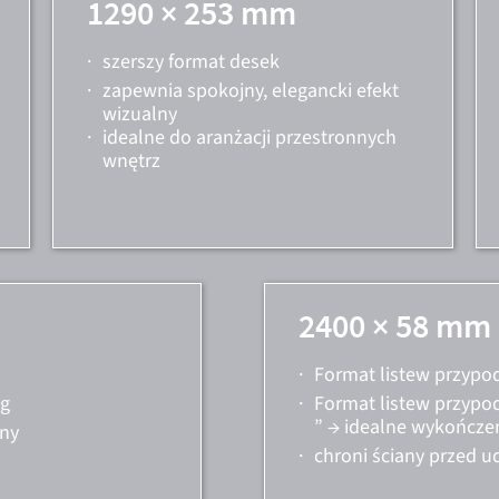
1290 × 253 mm
·
szerszy format desek
·
zapewnia spokojny, elegancki efekt
wizualny
·
idealne do aranżacji przestronnych
wnętrz
2400 × 58 mm
·
Format listew przyp
ug
·
Format listew przypo
” → idealne wykończe
lny
·
chroni ściany przed u