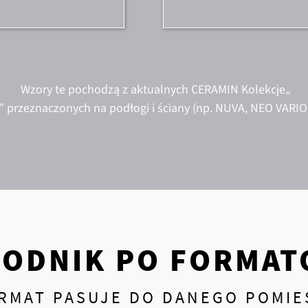
Wzory te pochodzą z aktualnych CERAMIN Kolekcje„
” przeznaczonych na podłogi i ściany (np. NUVA, NEO VARIO)
ODNIK PO FORMAT
RMAT PASUJE DO DANEGO POMIE