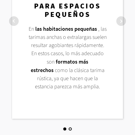
PARA ESPACIOS
PARA ESPACIOS
PEQUEÑOS
AMPLIOS
En
las habitaciones pequeñas
, las
En cambio
, en
habitaciones grandes
se
tarimas anchas o extralargas suelen
pueden elegir sin problema
las tarimas
resultar agobiantes rápidamente.
anchas o XL
: resaltan la amplitud y
En estos casos, lo más adecuado
crean una sensación de espacio
son
formatos más
moderno.
estrechos
como la clásica tarima
rústica, ya que hacen que la
estancia parezca más amplia.