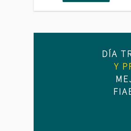
DÍA T
Y P
ME
FIA