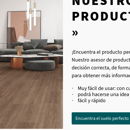
NUESTR
PRODUC
»
¡Encuentra el producto per
Nuestro asesor de product
decisión correcta, de forma
para obtener más informac
·
Muy fácil de usar: con c
·
podrá hacerse una idea 
·
fácil y rápido
Encuentra el suelo perfecto 