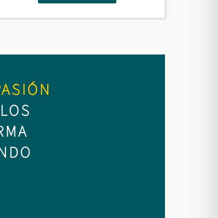
PASIÓN
 LOS
RMA
ANDO
.