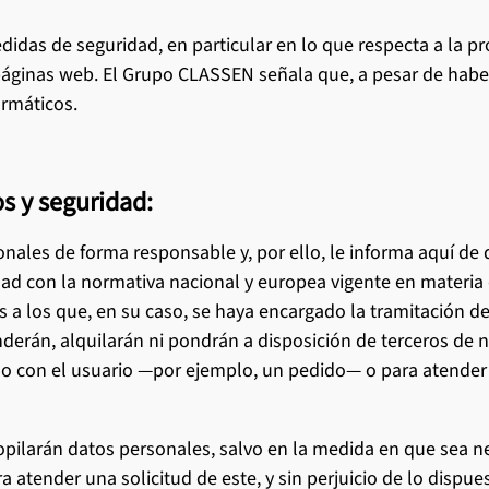
idas de seguridad, en particular en lo que respecta a la pro
áginas web. El Grupo CLASSEN señala que, a pesar de haber 
ormáticos.
s y seguridad:
nales de forma responsable y, por ello, le informa aquí de 
idad con la normativa nacional y europea vigente en materia
a los que, en su caso, se haya encargado la tramitación de 
nderán, alquilarán ni pondrán a disposición de terceros de
do con el usuario —por ejemplo, un pedido— o para atender u
ilarán datos personales, salvo en la medida en que sea ne
 atender una solicitud de este, y sin perjuicio de lo dispues