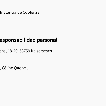
y mantenimiento
 Instancia de Coblenza
os suelos laminados
los productos CERAMIN
responsabilidad personal
ns, 18-20, 56759 Kaisersesch
, Céline Quervel