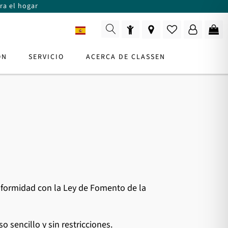
ra el hogar
ES
ÓN
SERVICIO
ACERCA DE CLASSEN
ir
:
SOR DE PRODUCTOS
ro
Para la consulta
onformidad con la Ley de Fomento de la
o sencillo y sin restricciones.