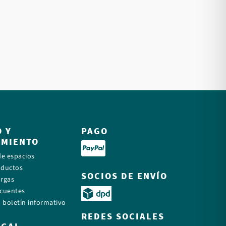
O Y
PAGO
AMIENTO
de espacios
oductos
SOCIOS DE ENVÍO
argas
ecuentes
l boletín informativo
REDES SOCIALES